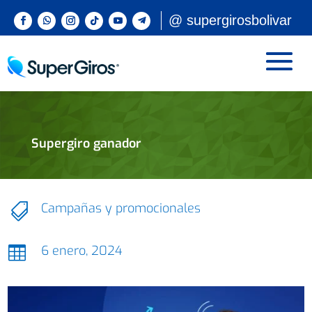
@ supergirosbolivar
Supergiro ganador
Campañas y promocionales

6 enero, 2024
