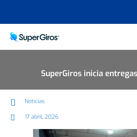
SuperGiros inicia entreg

Noticias
17 abril, 2026
