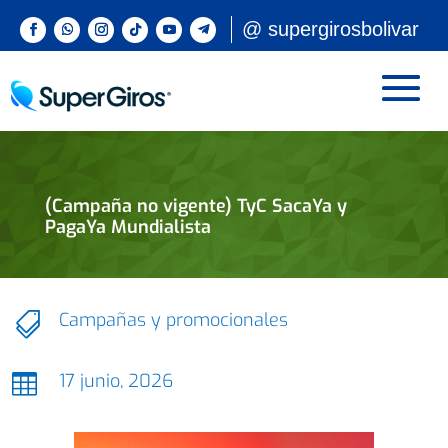
@ supergirosbolivar
(Campaña no vigente) TyC SacaYa y
PagaYa Mundialista
Campañas y promocionales

17 junio, 2026
