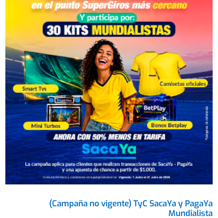
(Campaña no vigente) TyC SacaYa y PagaYa
Mundialista