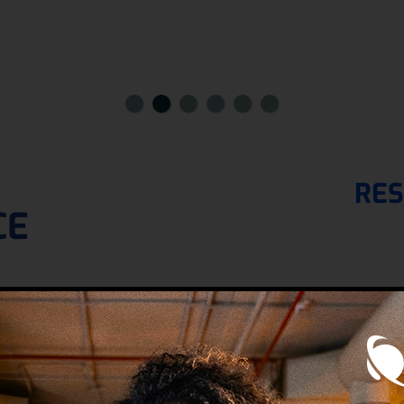
RES
CE