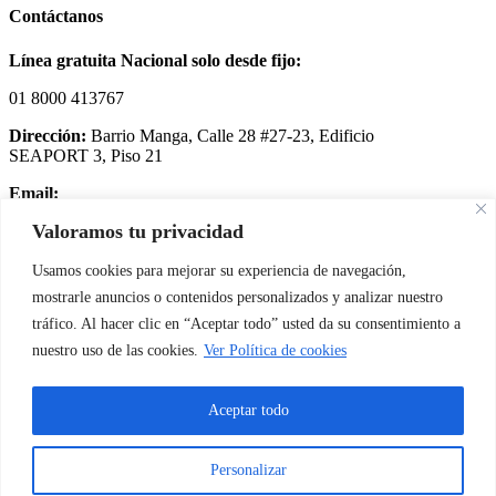
Contáctanos
Línea gratuita Nacional solo desde fijo:
01 8000 413767
Dirección:
Barrio Manga, Calle 28 #27-23, Edificio
SEAPORT 3, Piso 21
Email:
servicioalcliente@supergiros.com.co
Valoramos tu privacidad
Correo notificación judicial:
juridico.csb@supergirosbolivar.co
Usamos cookies para mejorar su experiencia de navegación,
mostrarle anuncios o contenidos personalizados y analizar nuestro
PBX
: (2) 519 06 00
tráfico. Al hacer clic en “Aceptar todo” usted da su consentimiento a
nuestro uso de las cookies.
Ver Política de cookies
Servicio al cliente
Política de tratamiento de datos
Aceptar todo
Aviso de privacidad
PQRS
Personalizar