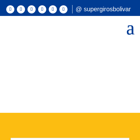
@ supergirosbolivar
Conoce nuestras
apuestas