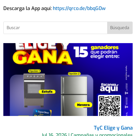
Descarga la App aquí:
https://qrco.de/bbqG0w
TyC Elige y Gana
Jul 16, 2026
|
Campañas y promocionales