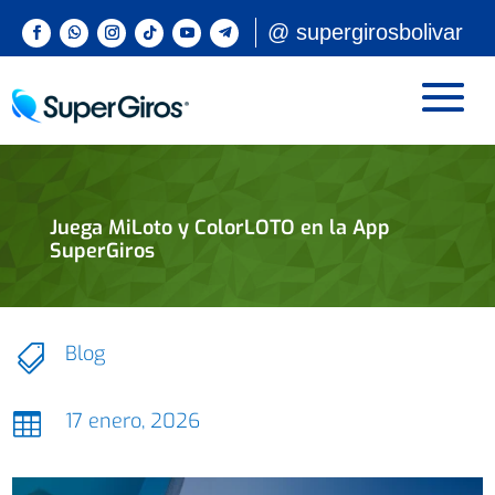
@ supergirosbolivar
Juega MiLoto y ColorLOTO en la App
SuperGiros
Blog

17 enero, 2026
