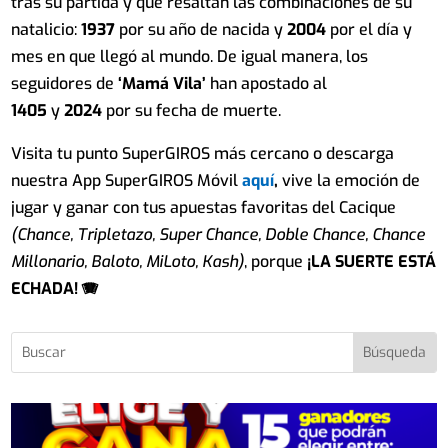
tras su partida y que resaltan las combinaciones de su
natalicio:
1937
por su año de nacida y
2004
por el día y
mes en que llegó al mundo. De igual manera, los
seguidores de
‘Mamá Vila’
han apostado al
1405
y
2024
por su fecha de muerte.
Visita tu punto SuperGIROS más cercano o descarga
nuestra App SuperGIROS Móvil
aquí
,
vive la emoción de
jugar y ganar con tus apuestas favoritas del Cacique
(Chance, Tripletazo, Super Chance, Doble Chance, Chance
Millonario, Baloto, MiLoto, Kash)
, porque
¡LA SUERTE ESTÁ
ECHADA! 🪗