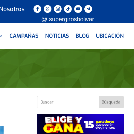
 Nosotros
@ supergirosbolivar
CAMPAÑAS
NOTICIAS
BLOG
UBICACIÓN