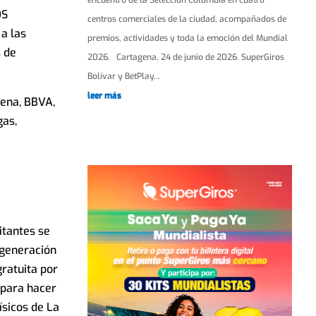
OS
centros comerciales de la ciudad, acompañados de
a las
premios, actividades y toda la emoción del Mundial
s de
2026. Cartagena, 24 de junio de 2026. SuperGiros
Bolívar y BetPlay...
leer más
gena, BBVA,
gas,
itantes se
 generación
gratuita por
 para hacer
ísicos de La