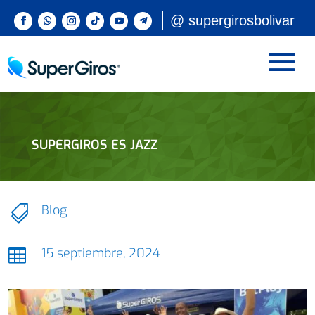
@ supergirosbolivar
SUPERGIROS ES JAZZ
Blog

15 septiembre, 2024
