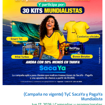
(Campaña no vigente) TyC SacaYa y PagaYa
Mundialista
Jun 17, 2026
|
Campañas y promocionales