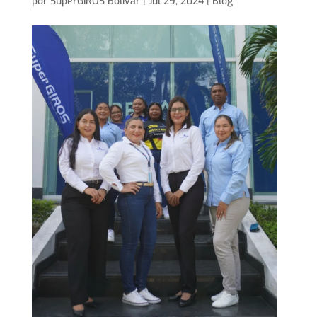
por
SuperGIROS Bolívar
|
Jul 29, 2024
|
Blog