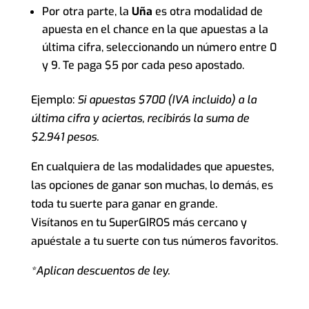
Por otra parte, la
Uña
es otra modalidad de
apuesta en el chance en la que apuestas a la
última cifra, seleccionando un número entre 0
y 9. Te paga $5 por cada peso apostado.
Ejemplo:
Si apuestas $700 (IVA incluido) a la
última cifra y aciertas, recibirás la suma de
$2.941 pesos.
En cualquiera de las modalidades que apuestes,
las opciones de ganar son muchas, lo demás, es
toda tu suerte para ganar en grande.
Visítanos en tu SuperGIROS más cercano y
apuéstale a tu suerte con tus números favoritos.
*Aplican descuentos de ley.