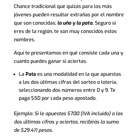
Chance tradicional que quizás para los más
jóvenes pueden resultar extrañas por el nombre
que son conocidas;
la uña y la pata.
Seguro si
eres de la región, te son muy conocidos estos
nombres.
Aquí te presentamos en qué consiste cada una y
cuanto puedes ganar si aciertas.
La
Pata
es una modalidad en la que apuestas
a las dos últimas cifras del sorteo o lotería,
seleccionando dos números entre 0 y 9. Te
paga $50 por cada peso apostado.
Ejemplo:
Si le apuestas $700 (IVA incluido) a las
dos últimas cifras y aciertas, recibirás la suma
de $29.411 pesos.