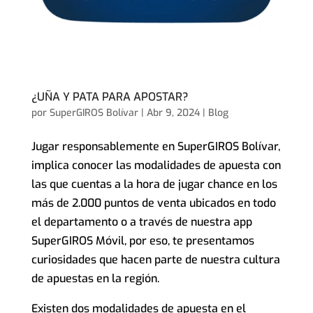
¿UÑA Y PATA PARA APOSTAR?
por
SuperGIROS Bolívar
|
Abr 9, 2024
|
Blog
Jugar responsablemente en SuperGIROS Bolívar,
implica conocer las modalidades de apuesta con
las que cuentas a la hora de jugar chance en los
más de 2.000 puntos de venta ubicados en todo
el departamento o a través de nuestra app
SuperGIROS Móvil, por eso, te presentamos
curiosidades que hacen parte de nuestra cultura
de apuestas en la región.
Existen dos modalidades de apuesta en el