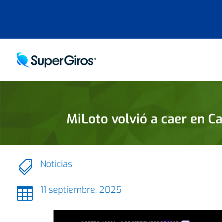
MiLoto volvió a caer en 
Noticias

11 septiembre, 2025
