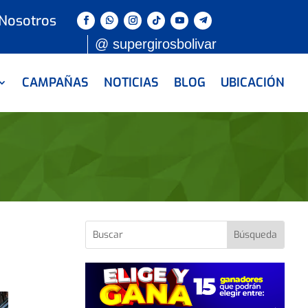
 Nosotros
@ supergirosbolivar
CAMPAÑAS
NOTICIAS
BLOG
UBICACIÓN