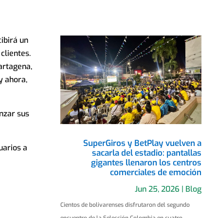
ibirá un
clientes.
artagena,
y ahora,
anzar sus
SuperGiros y BetPlay vuelven a
uarios a
sacarla del estadio: pantallas
gigantes llenaron los centros
comerciales de emoción
Jun 25, 2026
|
Blog
Cientos de bolivarenses disfrutaron del segundo
encuentro de la Selección Colombia en cuatro