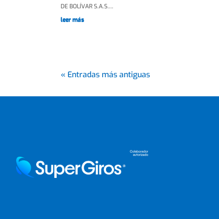
DE BOLÍVAR S.A.S....
leer más
« Entradas más antiguas