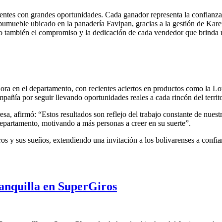
clientes con grandes oportunidades. Cada ganador representa la confian
pumueble ubicado en la panadería Favipan, gracias a la gestión de Kare
 sino también el compromiso y la dedicación de cada vendedor que brinda 
a en el departamento, con recientes aciertos en productos como la Lot
añía por seguir llevando oportunidades reales a cada rincón del territo
sa, afirmó: “Estos resultados son reflejo del trabajo constante de nues
partamento, motivando a más personas a creer en su suerte”.
y sus sueños, extendiendo una invitación a los bolivarenses a confiar e
anquilla en SuperGiros