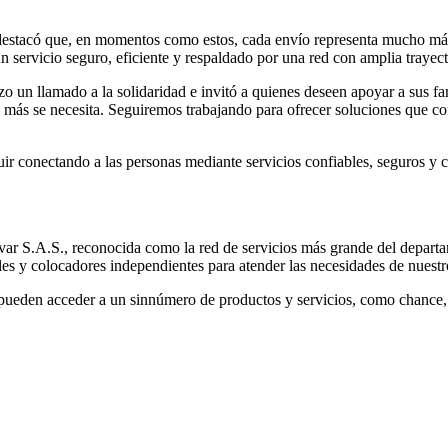
estacó que, en momentos como estos, cada envío representa mucho más q
n servicio seguro, eficiente y respaldado por una red con amplia trayect
hizo un llamado a la solidaridad e invitó a quienes deseen apoyar a sus 
do más se necesita. Seguiremos trabajando para ofrecer soluciones que c
r conectando a las personas mediante servicios confiables, seguros y c
ívar S.A.S., reconocida como la red de servicios más grande del depart
es y colocadores independientes para atender las necesidades de nuestro
es pueden acceder a un sinnúmero de productos y servicios, como chance