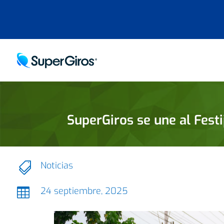
SuperGiros se une al Fes
Noticias

24 septiembre, 2025
