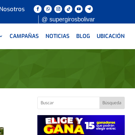
 Nosotros
@ supergirosbolivar
CAMPAÑAS
NOTICIAS
BLOG
UBICACIÓN