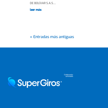
DE BOLÍVAR S.A.S....
leer más
« Entradas más antiguas