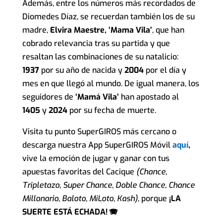
Además, entre los números más recordados de
Diomedes Díaz, se recuerdan también los de su
madre,
Elvir
a Maestre,
‘Mama Vila’
, que han
cobrado relevancia tras su partida y que
resaltan las combinaciones de su natalicio:
1937
por su año de nacida y
2004
por el día y
mes en que llegó al mundo. De igual manera, los
seguidores de
‘Mamá Vila’
han apostado al
1405
y
2024
por su fecha de muerte.
Visita tu punto SuperGIROS más cercano o
descarga nuestra App SuperGIROS Móvil
aquí
,
vive la emoción de jugar y ganar con tus
apuestas favoritas del Cacique
(Chance,
Tripletazo, Super Chance, Doble Chance, Chance
Millonario, Baloto, MiLoto, Kash)
, porque
¡LA
SUERTE ESTÁ ECHADA! 🪗