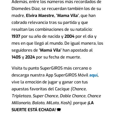
Además, entre los números más recordados de
Diomedes Díaz, se recuerdan también los de su
madre,
Elvir
a Maestre,
‘Mama Vila’
, que han
cobrado relevancia tras su partida y que
resaltan las combinaciones de su natalicio:
1937
por su año de nacida y
2004
por el día y
mes en que llegó al mundo. De igual manera, los
seguidores de
‘Mamá Vila’
han apostado al
1405
y
2024
por su fecha de muerte.
Visita tu punto SuperGIROS más cercano o
descarga nuestra App SuperGIROS Móvil
aquí
,
vive la emoción de jugar y ganar con tus
apuestas favoritas del Cacique
(Chance,
Tripletazo, Super Chance, Doble Chance, Chance
Millonario, Baloto, MiLoto, Kash)
, porque
¡LA
SUERTE ESTÁ ECHADA! 🪗